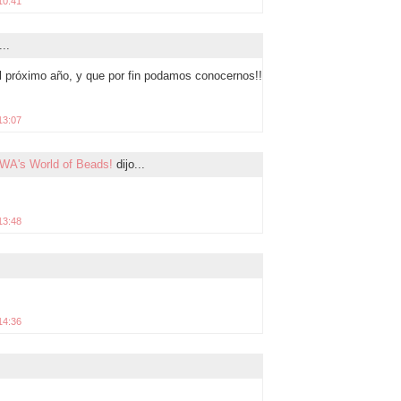
10:41
...
l próximo año, y que por fin podamos conocernos!!
13:07
WA's World of Beads!
dijo...
13:48
14:36