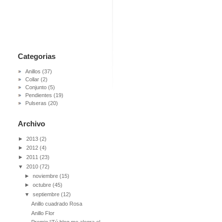
Categorias
Anillos
(37)
Collar
(2)
Conjunto
(5)
Pendientes
(19)
Pulseras
(20)
Archivo
►
2013
(2)
►
2012
(4)
►
2011
(23)
▼
2010
(72)
►
noviembre
(15)
►
octubre
(45)
▼
septiembre
(12)
Anillo cuadrado Rosa
Anillo Flor