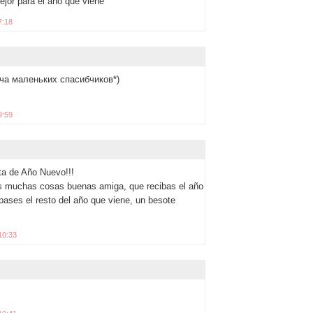
ejor para el año que viene
7:18
уча маленьких спасибчиков*)
9:59
eta de Año Nuevo!!!
 muchas cosas buenas amiga, que recibas el año
o pases el resto del año que viene, un besote
10:33