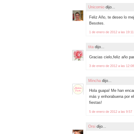
Unicornio
dijo...
Feliz Año, te deseo lo mej
Besotes.
1 de enero de 2012 a las 19:11
tita
dijo...
Gracias cielo,feliz año p
3 de enero de 2012 a las 12:08
Mincha
dijo...
Hola guapa! Me han encan
más y enhorabuena por el 
fiestas!
5 de enero de 2012 a las 9:57
Orsi
dijo...