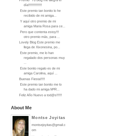
Premio “Tú blog me alegra el
día!!!!!!!!!!!!!!!
Este premio tan bonito lo he
recibido de mi amiga...
Y aquí otro premio de mi
amiga Maria Rosa para ce...
Pero que contenta estoy!!!
otro premio más, para ...
Lovely Blog Este premio me
llega de Xixonesina, po...
Este premio, me lo han
regalado dos personas muy
...
Este bonito regalo es de mi
amiga Carolina, aquí ...
Buenas Fiesta!!!!!
Este premio tan bonito me lo
ha dado mi amiga MªR...
Feliz Año Nuevo a tod@s!!!!!!
About Me
Montse Joyitas
montsejoyitas@gmail.c
om