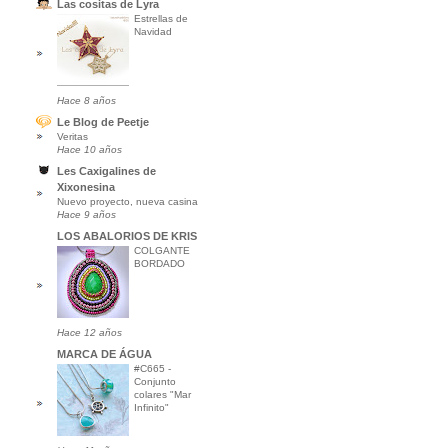
Las cositas de Lyra
Estrellas de
Navidad
Hace 8 años
Le Blog de Peetje
Veritas
Hace 10 años
Les Caxigalines de
Xixonesina
Nuevo proyecto, nueva casina
Hace 9 años
LOS ABALORIOS DE KRIS
COLGANTE
BORDADO
Hace 12 años
MARCA DE ÁGUA
#C665 -
Conjunto
colares "Mar
Infinito"