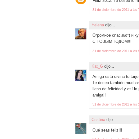
Feliz 2012. Te deseo lo m
31 de diciembre de 2011 a las 
Helena
dijo...
Огромное спасибо*) и к
С НОВЫМ ГОДОМ!!!
31 de diciembre de 2011 a las 
Kat_G
dijo...
Amiga está divina tu tarj
Te deseo también muchas
lleno de felicidad y así l
amiga!!
31 de diciembre de 2011 a las 
Cristina
dijo...
Qué seas feliz!!!