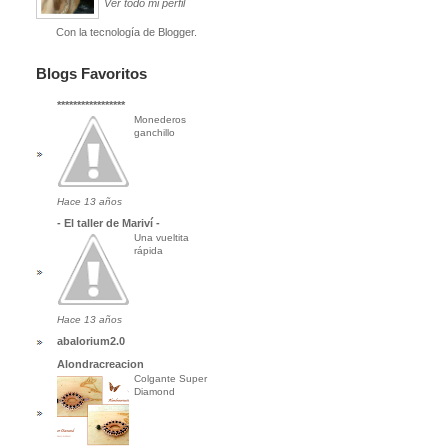
Ver todo mi perfil
Con la tecnología de
Blogger
.
Blogs Favoritos
*****************
Monederos
ganchillo
Hace 13 años
- El taller de Mariví -
Una vueltita
rápida
Hace 13 años
abalorium2.0
Alondracreacion
Colgante Super
Diamond