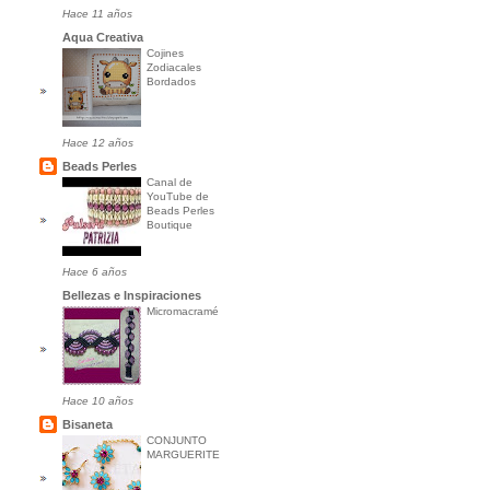
Hace 11 años
Aqua Creativa
Cojines
Zodiacales
Bordados
Hace 12 años
Beads Perles
Canal de
YouTube de
Beads Perles
Boutique
Hace 6 años
Bellezas e Inspiraciones
Micromacramé
Hace 10 años
Bisaneta
CONJUNTO
MARGUERITE