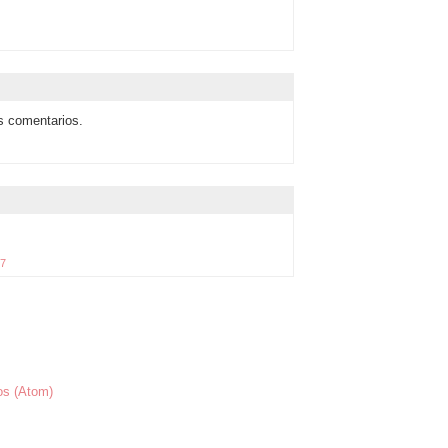
us comentarios.
57
os (Atom)