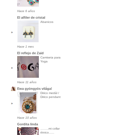
Hace 6 años
El alfiler de cristal
Abanicos
Hace 1 mes
El reflejo de Zaid
Camiseta para
Yoga
Hace 11 años
Ewa gyöngyös világa!
Dirico medál /
Dirico pendant
Hace 10 años
Gordita linda
.........mi collar
étnico......