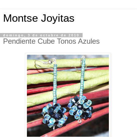
Montse Joyitas
domingo, 3 de octubre de 2010
Pendiente Cube Tonos Azules