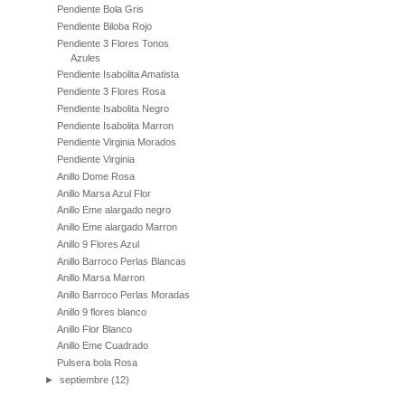
Pendiente Bola Gris
Pendiente Biloba Rojo
Pendiente 3 Flores Tonos
Azules
Pendiente Isabolita Amatista
Pendiente 3 Flores Rosa
Pendiente Isabolita Negro
Pendiente Isabolita Marron
Pendiente Virginia Morados
Pendiente Virginia
Anillo Dome Rosa
Anillo Marsa Azul Flor
Anillo Eme alargado negro
Anillo Eme alargado Marron
Anillo 9 Flores Azul
Anillo Barroco Perlas Blancas
Anillo Marsa Marron
Anillo Barroco Perlas Moradas
Anillo 9 flores blanco
Anillo Flor Blanco
Anillo Eme Cuadrado
Pulsera bola Rosa
►
septiembre
(12)