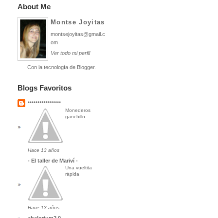
About Me
Montse Joyitas
montsejoyitas@gmail.c
om
Ver todo mi perfil
Con la tecnología de
Blogger
.
Blogs Favoritos
*****************
Monederos
ganchillo
Hace 13 años
- El taller de Mariví -
Una vueltita
rápida
Hace 13 años