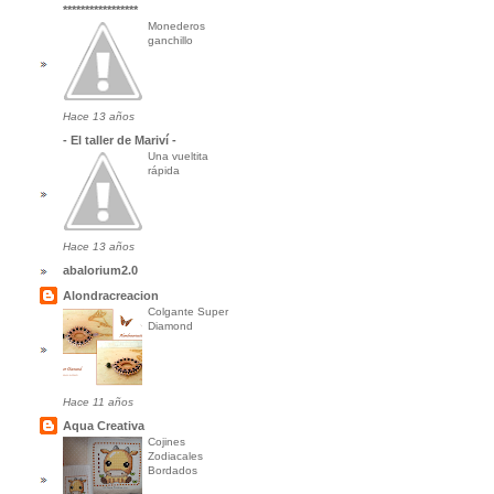
*****************
Monederos
ganchillo
Hace 13 años
- El taller de Mariví -
Una vueltita
rápida
Hace 13 años
abalorium2.0
Alondracreacion
Colgante Super
Diamond
Hace 11 años
Aqua Creativa
Cojines
Zodiacales
Bordados