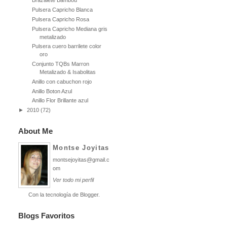
Brazalete Bambou
Pulsera Capricho Blanca
Pulsera Capricho Rosa
Pulsera Capricho Mediana gris
metalizado
Pulsera cuero barrilete color
oro
Conjunto TQBs Marron
Metalizado & Isabolitas
Anillo con cabuchon rojo
Anillo Boton Azul
Anillo Flor Brillante azul
►
2010
(72)
About Me
Montse Joyitas
montsejoyitas@gmail.c
om
Ver todo mi perfil
Con la tecnología de
Blogger
.
Blogs Favoritos