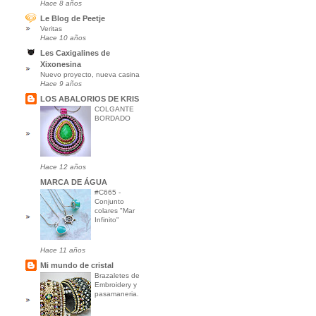
Hace 8 años
Le Blog de Peetje
Veritas
Hace 10 años
Les Caxigalines de
Xixonesina
Nuevo proyecto, nueva casina
Hace 9 años
LOS ABALORIOS DE KRIS
COLGANTE
BORDADO
Hace 12 años
MARCA DE ÁGUA
#C665 -
Conjunto
colares "Mar
Infinito"
Hace 11 años
Mi mundo de cristal
Brazaletes de
Embroidery y
pasamaneria.