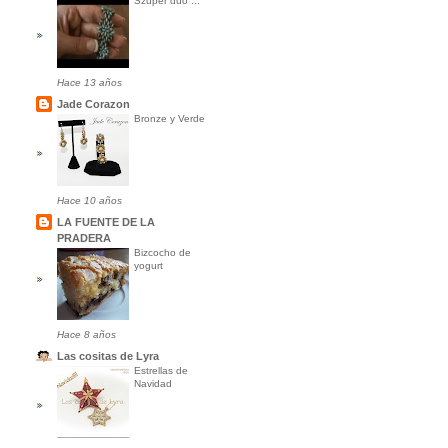
Szuper duo ...
Hace 13 años
Jade Corazon
Bronze y Verde
Hace 10 años
LA FUENTE DE LA
PRADERA
Bizcocho de
yogurt
Hace 8 años
Las cositas de Lyra
Estrellas de
Navidad