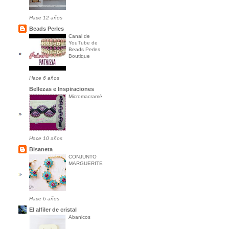
Hace 12 años
Beads Perles
Canal de
YouTube de
Beads Perles
Boutique
Hace 6 años
Bellezas e Inspiraciones
Micromacramé
Hace 10 años
Bisaneta
CONJUNTO
MARGUERITE
Hace 6 años
El alfiler de cristal
Abanicos