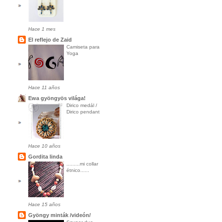
Hace 1 mes
El reflejo de Zaid
Camiseta para
Yoga
Hace 11 años
Ewa gyöngyös világa!
Dirico medál /
Dirico pendant
Hace 10 años
Gordita linda
.........mi collar
étnico......
Hace 15 años
Gyöngy minták /videón/