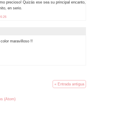
mo precioso! Quizás ese sea su principal encanto,
ito, en serio.
 6:26
 color maravilloso !!
« Entrada antigua
os (Atom)